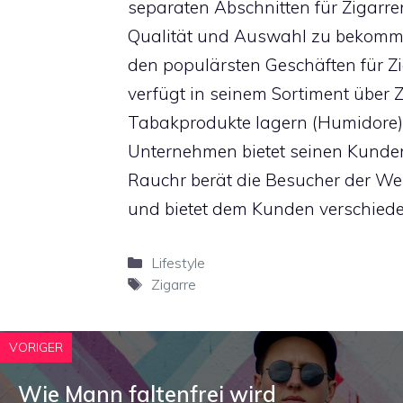
separaten Abschnitten für Zigarre
Qualität und Auswahl zu bekommen
den populärsten Geschäften für Z
verfügt in seinem Sortiment über Z
Tabakprodukte lagern (Humidore). 
Unternehmen bietet seinen Kunden
Rauchr berät die Besucher der We
und bietet dem Kunden verschied
Kategorien
Lifestyle
Schlagwörter
Zigarre
VORIGER
Wie Mann faltenfrei wird