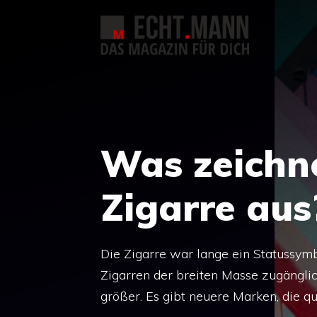
Zum
Inhalt
springen
Was zeichne
Zigarre aus
Die Zigarre war lange ein Statussymb
Zigarren der breiten Masse zugängli
größer. Es gibt neuere Marken, die qu