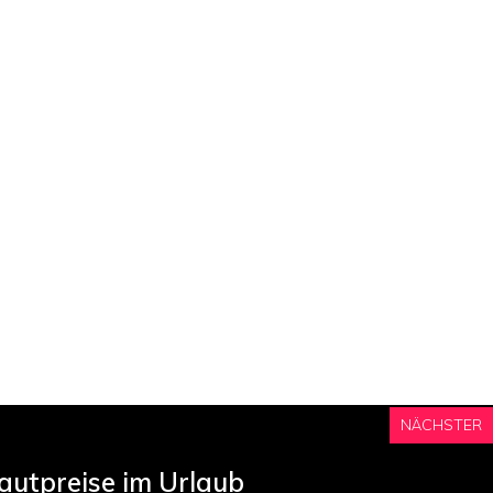
NÄCHSTER
autpreise im Urlaub