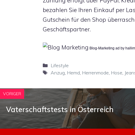
Zahlung erfolgt über PayPal, Kred
bezahlen Sie Ihren Einkauf per La
Gutschein für den Shop überrasch
Geschäftspartner.
Blog-Marketing ad by halli
Kategorien
Lifestyle
Schlagwörter
Anzug
,
Hemd
,
Herrenmode
,
Hose
,
Jean
VORIGER
Vaterschaftstests in Österreich