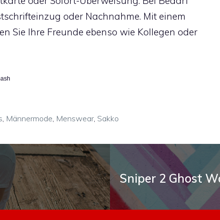
itkarte oder Sofort-Überweisung. Bei Bedarf
stschrifteinzug oder Nachnahme. Mit einem
en Sie Ihre Freunde ebenso wie Kollegen oder
mash
s
,
Männermode
,
Menswear
,
Sakko
Sniper 2 Ghost Wa