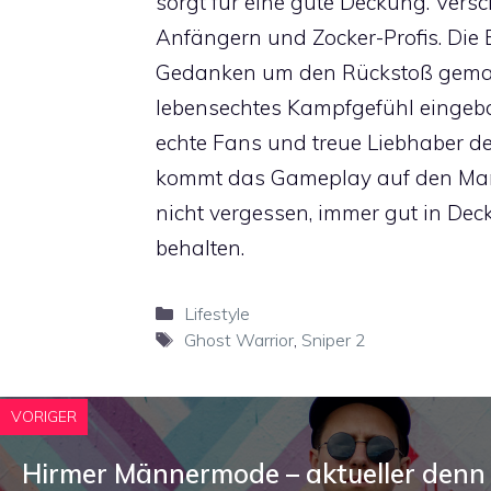
sorgt für eine gute Deckung. Ver
Anfängern und Zocker-Profis. Die E
Gedanken um den Rückstoß gemach
lebensechtes Kampfgefühl eingebau
echte Fans und treue Liebhaber de
kommt das Gameplay auf den Markt
nicht vergessen, immer gut in De
behalten.
Kategorien
Lifestyle
Schlagwörter
Ghost Warrior
,
Sniper 2
VORIGER
Hirmer Männermode – aktueller denn 