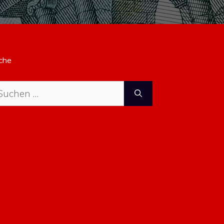
che
che
ch: