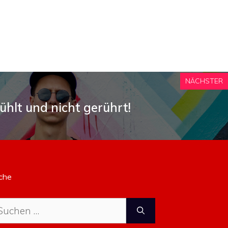
NÄCHSTER
ühlt und nicht gerührt!
che
che
ch: