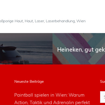
oßporige Haut
,
Haut
,
Laser
,
Laserbehandlung
,
Wien
Heineken, gut gek
Neueste Beiträge
Su
Su
Paintball spielen in Wien: Warum
na
Action, Taktik und Adrenalin perfekt