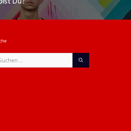
bist Du?
che
che
ch: