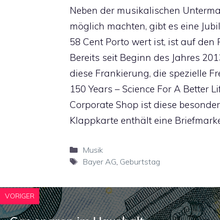
Neben der musikalischen Untermal
möglich machten, gibt es eine Jub
58 Cent Porto wert ist, ist auf 
Bereits seit Beginn des Jahres 20
diese Frankierung, die spezielle F
150 Years – Science For A Better Li
Corporate Shop ist diese besondere
Klappkarte enthält eine Briefmark
Kategorien
Musik
Schlagwörter
Bayer AG
,
Geburtstag
VORIGER