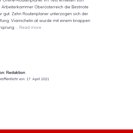
r Online-Routenplaner im Test erhielten von
r Arbeiterkammer Oberösterreich die Bestnote
r gut. Zehn Routenplaner unterzogen sich der
fung. Viamichelin.at wurde mit einem knappen
rsprung …
Read more
on: Redaktion
röffentlicht von:
17. April 2021