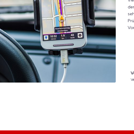
Vie
de
seh
Prü
Vo
V
Ve