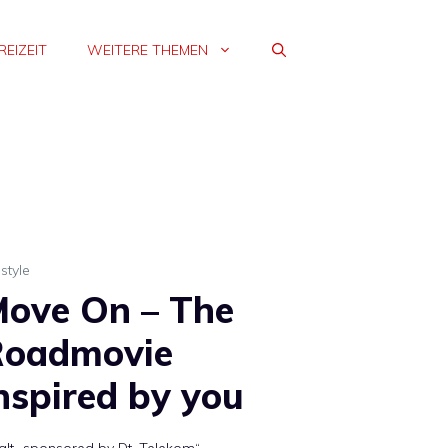
REIZEIT
WEITERE THEMEN
estyle
ove On – The
Roadmovie
nspired by you