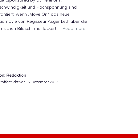
alt „sponsored by Dt. Telekom“.
schwindigkeit und Hochspannung sind
antiert, wenn „Move On“, das neue
admovie von Regisseur Asger Leth über die
mischen Bildschirme flackert. …
Read more
on: Redaktion
röffentlicht von:
6. Dezember 2012