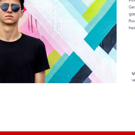
Inh
Ge
gar
Ro
hei
V
Ve