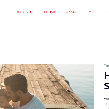
LIFESTYLE
TECHNIK
MANN
SPORT
F
Fam
H
S
Von
ich