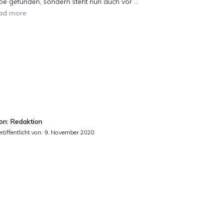
be gefunden, sondern steht nun auch vor …
ad more
on: Redaktion
röffentlicht von:
9. November 2020