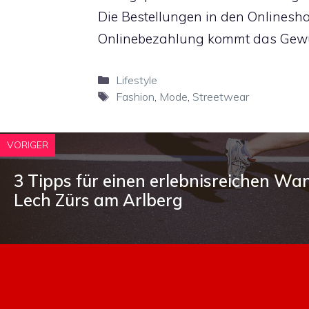
Die Bestellungen in den Onlinesho
Onlinebezahlung kommt das Gewü
Kategorien
Lifestyle
Schlagwörter
Fashion
,
Mode
,
Streetwear
VORIGER
3 Tipps für einen erlebnisreichen W
Lech Zürs am Arlberg