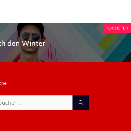
NÄCHSTER
ch den Winter
che
che
ch: