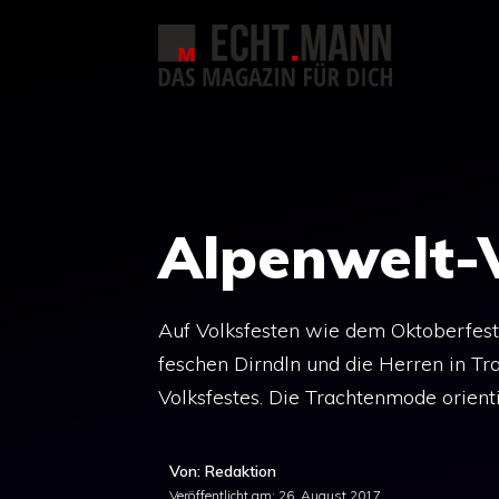
Zum
Inhalt
springen
Alpenwelt-
Auf Volksfesten wie dem Oktoberfes
feschen Dirndln und die Herren in T
Volksfestes. Die Trachtenmode orient
Von: Redaktion
Veröffentlicht am:
26. August 2017