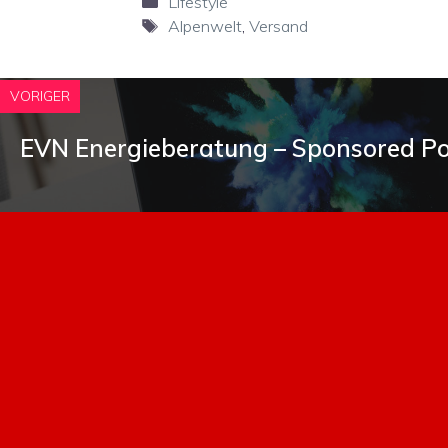
Kategorien
Lifestyle
Schlagwörter
Alpenwelt
,
Versand
VORIGER
EVN Energieberatung – Sponsored Po