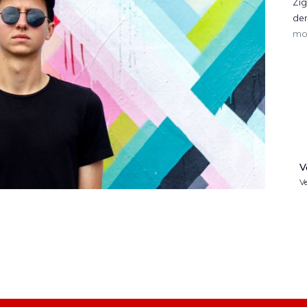
Zig
de
mo
V
Ve