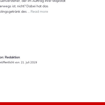
uenversteher, der im Auftrag ihrer Majestät
erwegs ist, nicht? Dabei hat das
blingsgetränk des …
Read more
on: Redaktion
röffentlicht von:
21. Juli 2019