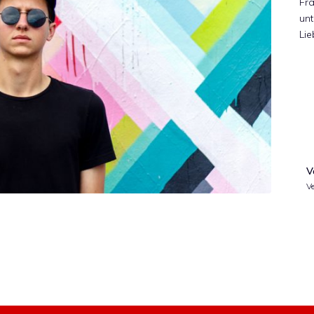
Fra
unt
Lie
V
Ve