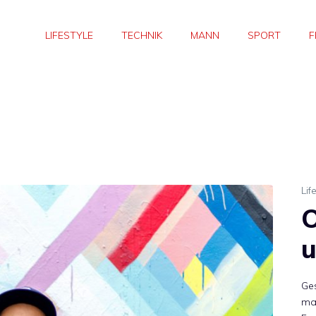
LIFESTYLE
TECHNIK
MANN
SPORT
F
Lif
O
u
Ges
ma