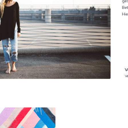
ges
Bet
Hie
V
Ve