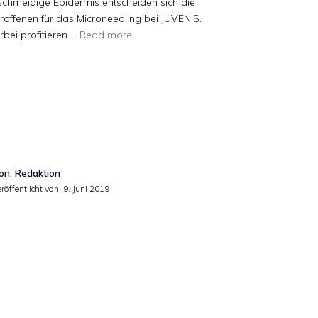
chmeidige Epidermis entscheiden sich die
roffenen für das Microneedling bei JUVENIS.
rbei profitieren …
Read more
on: Redaktion
röffentlicht von:
9. Juni 2019