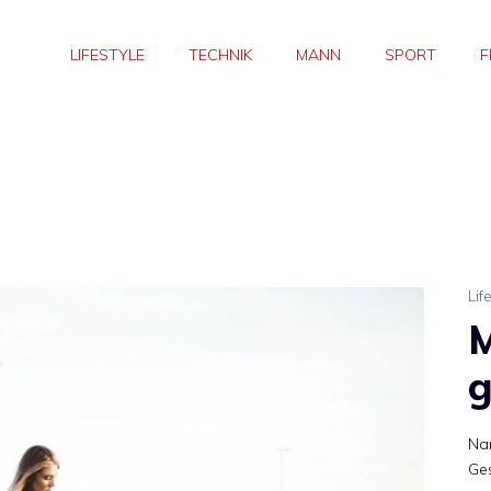
LIFESTYLE
TECHNIK
MANN
SPORT
F
Lif
M
g
Na
Ges