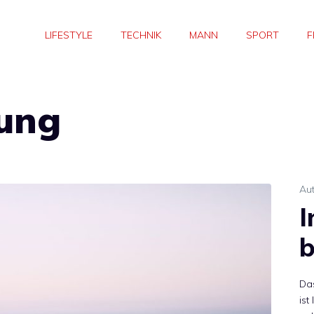
LIFESTYLE
TECHNIK
MANN
SPORT
F
gung
Au
I
b
Das
ist