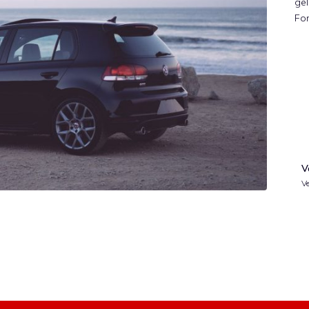
gel
Fo
V
Ve