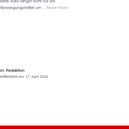
iebte Auto längst nicht nur ein
rtbewegungsmittel um …
Read more
on: Redaktion
röffentlicht von:
17. April 2016