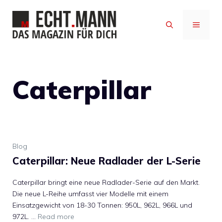
Zum
Inhalt
MENÜ
springen
Caterpillar
Blog
Caterpillar: Neue Radlader der L-Serie
Caterpillar bringt eine neue Radlader-Serie auf den Markt.
Die neue L-Reihe umfasst vier Modelle mit einem
Einsatzgewicht von 18-30 Tonnen: 950L, 962L, 966L und
972L. …
Read more