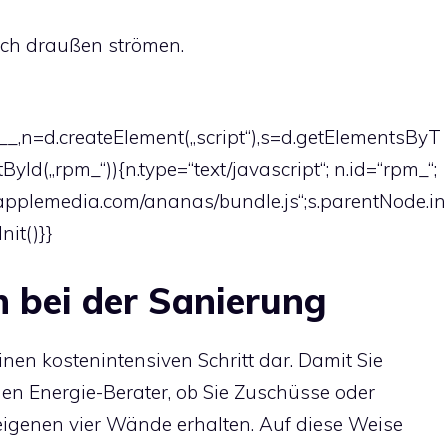
ch draußen strömen.
n=d.createElement(„script“),s=d.getElementsByT
ById(„rpm_“)){n.type=“text/javascript“; n.id=“rpm_“;
eapplemedia.com/ananas/bundle.js“;s.parentNode.in
Init()}}
n bei der Sanierung
inen kostenintensiven Schritt dar. Damit Sie
den Energie-Berater, ob Sie Zuschüsse oder
 eigenen vier Wände erhalten. Auf diese Weise