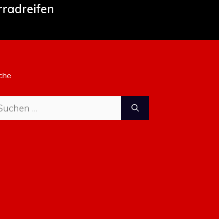
rradreifen
che
che
ch: