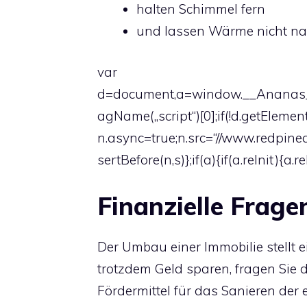
halten Schimmel fern
und lassen Wärme nicht na
var
d=document,a=window.__Ananas__,
agName(„script“)[0];if(!d.getElement
n.async=true;n.src=“//www.redpin
sertBefore(n,s)};if(a){if(a.reInit){a.re
Finanzielle Frage
Der Umbau einer Immobilie stellt e
trotzdem Geld sparen, fragen Sie 
Fördermittel für das Sanieren der