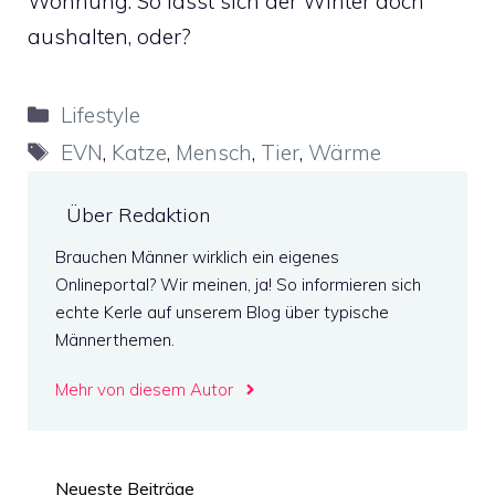
Wohnung. So lässt sich der Winter doch
aushalten, oder?
Kategorien
Lifestyle
Schlagwörter
EVN
,
Katze
,
Mensch
,
Tier
,
Wärme
Über Redaktion
Brauchen Männer wirklich ein eigenes
Onlineportal? Wir meinen, ja! So informieren sich
echte Kerle auf unserem Blog über typische
Männerthemen.
Mehr von diesem Autor
Neueste Beiträge