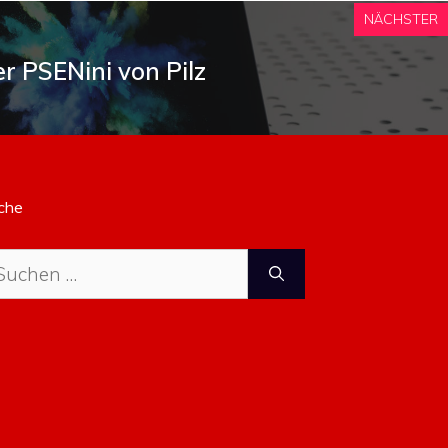
NÄCHSTER
r PSENini von Pilz
che
che
ch: