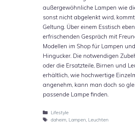
außergewöhnliche Lampen wie d
sonst nicht abgelenkt wird, komm
Geltung. Über einem Esstisch eben
erfrischenden Gespräch mit Freund
Modellen im Shop für Lampen und L
Hingucker. Die notwendigen Zube
oder die Ersatzteile, Birnen und 
erhältlich, wie hochwertige Einzel
angenehm, kann man doch so glei
passende Lampe finden.
Kategorien
Lifestyle
Schlagwörter
daheim
,
Lampen
,
Leuchten