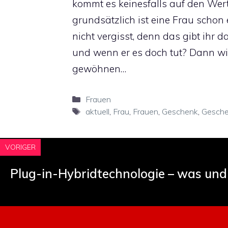
kommt es keinesfalls auf den Wer
grundsätzlich ist eine Frau schon 
nicht vergisst, denn das gibt ihr 
und wenn er es doch tut? Dann wi
gewöhnen…
Kategorien
Frauen
Schlagwörter
aktuell
,
Frau
,
Frauen
,
Geschenk
,
Gesch
VORIGER
Plug-in-Hybridtechnologie – was und