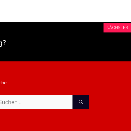
NÄCHSTER
g?
che
che
ch: