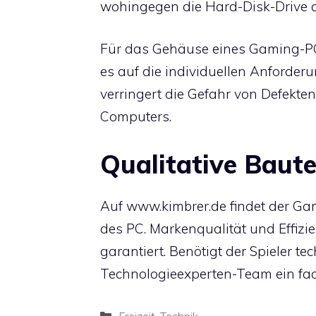
wohingegen die Hard-Disk-Drive au
Für das Gehäuse eines Gaming-PC 
es auf die individuellen Anforder
verringert die Gefahr von Defekte
Computers.
Qualitative Baut
Auf www.kimbrer.de findet der Gam
des PC. Markenqualität und Effizie
garantiert. Benötigt der Spieler te
Technologieexperten-Team ein fac
Kategorien
Freizeit
,
Technik