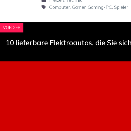
Schlagwörter
Computer
,
Gamer
,
Gaming-PC
,
Spieler
VORIGER
10 lieferbare Elektroautos, die Sie si