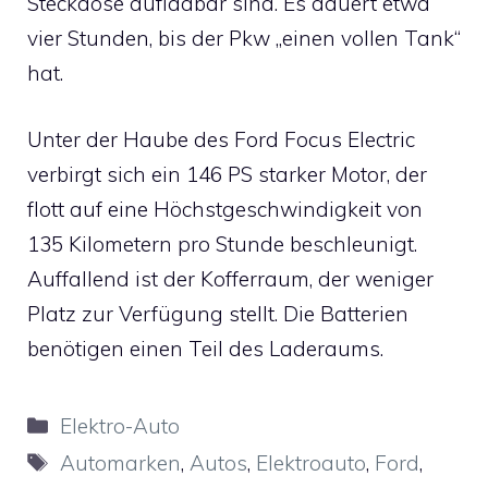
Steckdose aufladbar sind. Es dauert etwa
vier Stunden, bis der Pkw „einen vollen Tank“
hat.
Unter der Haube des Ford Focus Electric
verbirgt sich ein 146 PS starker Motor, der
flott auf eine Höchstgeschwindigkeit von
135 Kilometern pro Stunde beschleunigt.
Auffallend ist der Kofferraum, der weniger
Platz zur Verfügung stellt. Die Batterien
benötigen einen Teil des Laderaums.
Kategorien
Elektro-Auto
Schlagwörter
Automarken
,
Autos
,
Elektroauto
,
Ford
,