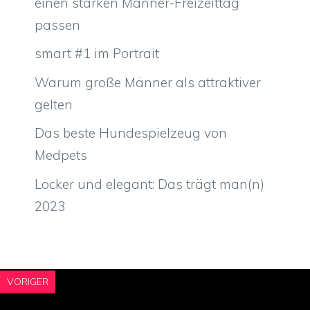
einen starken Männer-Freizeittag
passen
smart #1 im Portrait
Warum große Männer als attraktiver
gelten
Das beste Hundespielzeug von
Medpets
Locker und elegant: Das trägt man(n)
2023
VORIGER