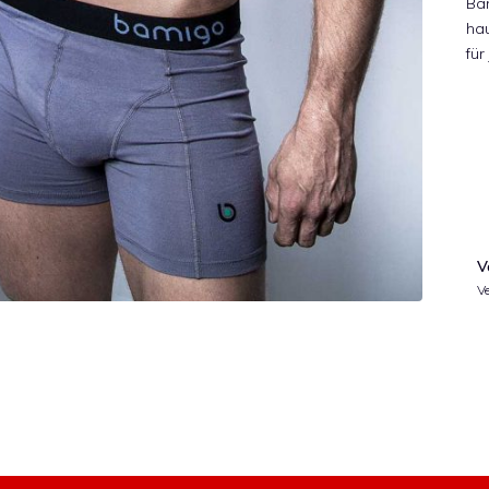
Ba
ha
für
V
Ve