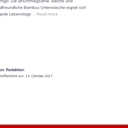
migo. Die anschmiegsame, weiche und
utfreundliche Bambus Unterwäsche eignet sich
 jede Lebenslage. …
Read more
on: Redaktion
röffentlicht von:
14. Oktober 2017