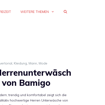
REIZEIT
WEITERE THEMEN
ertorial
,
Kleidung
,
Mann
,
Mode
errenunterwäsch
 von Bamigo
ern, trendig und komfortabel zeigt sich die
litativ hochwertige Herren Unterwäsche von