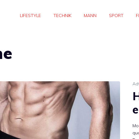
LIFESTYLE
TECHNIK
MANN
SPORT
F
he
Adv
H
e
Mod
qua