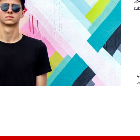
Spe
zub
V
Ve