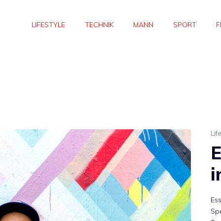
LIFESTYLE
TECHNIK
MANN
SPORT
F
Lif
E
i
Ess
Spe