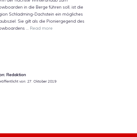
nn der nächste Winterurlaub zum
wboarden in die Berge führen soll, ist die
gion Schladming-Dachstein ein mögliches
aubsziel. Sie gilt als die Pioniergegend des
owboardens …
Read more
on: Redaktion
röffentlicht von:
27. Oktober 2019