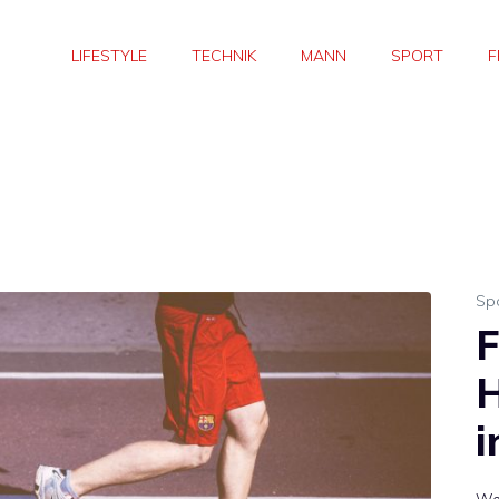
LIFESTYLE
TECHNIK
MANN
SPORT
F
Sp
F
H
i