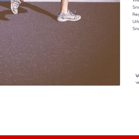
We
Sno
Re
Url
Sn
V
Ve