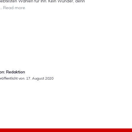
iebtesten Wahlen für Ihn. Kein Wunder, denn
 …
Read more
on: Redaktion
röffentlicht von:
17. August 2020