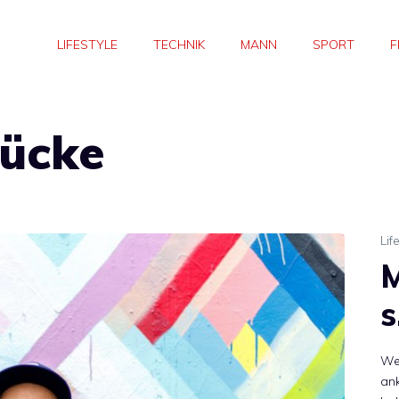
LIFESTYLE
TECHNIK
MANN
SPORT
F
tücke
Lif
s
Wen
ank