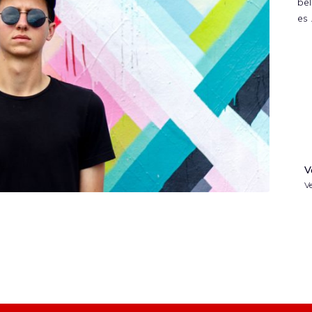
bel
es
V
Ve