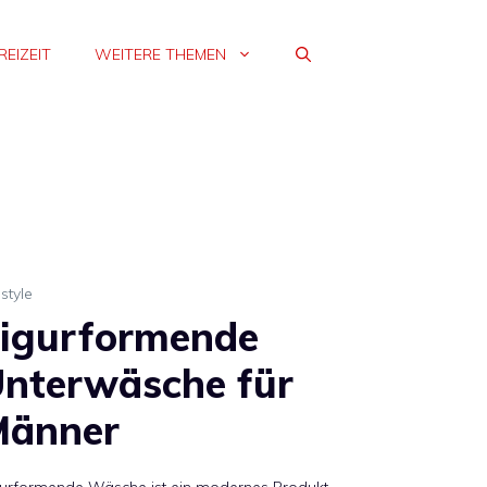
REIZEIT
WEITERE THEMEN
estyle
igurformende
nterwäsche für
Männer