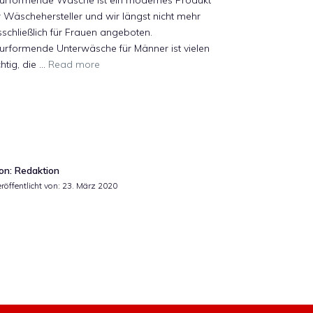
gurformende Wäsche ist ein modernes Produkt
 Wäschehersteller und wir längst nicht mehr
schließlich für Frauen angeboten.
urformende Unterwäsche für Männer ist vielen
htig, die …
Read more
on: Redaktion
röffentlicht von:
23. März 2020