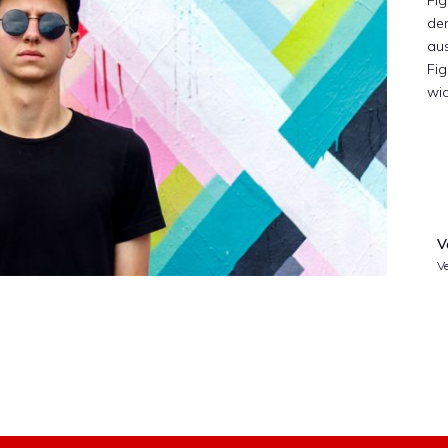
Fi
der
aus
Fig
wic
V
Ve