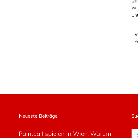
Bik
Wi
Un
V
Ve
Neueste Beiträge
Su
Su
Paintball spielen in Wien: Warum