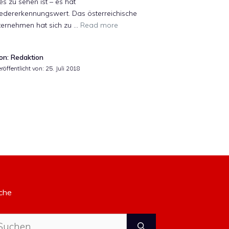
es zu sehen ist – es hat
edererkennungswert. Das österreichische
ternehmen hat sich zu …
Read more
on: Redaktion
röffentlicht von:
25. Juli 2018
che
che