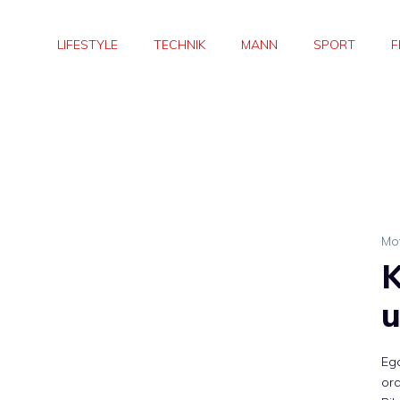
LIFESTYLE
TECHNIK
MANN
SPORT
F
Mo
K
u
Eg
or