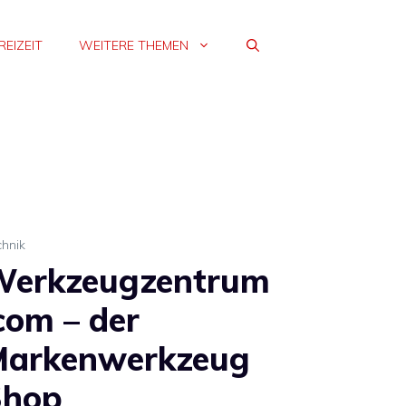
REIZEIT
WEITERE THEMEN
chnik
Werkzeugzentrum
com – der
Markenwerkzeug
Shop