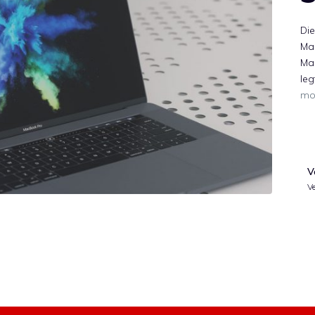
Di
Ma
Man
leg
mo
V
Ve