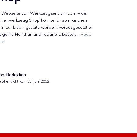
e Webseite von Werkzeugzentrum.com – der
rkenwerkzeug Shop könnte für so manchen
n zur Lieblingsseite werden. Vorausgesetzt er
t gerne Hand an und repariert, bastelt …
Read
re
on: Redaktion
röffentlicht von:
13. Juni 2012